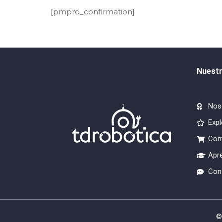
[pmpro_confirmation]
Nuest
Nos
Expl
Com
Apr
Con
©