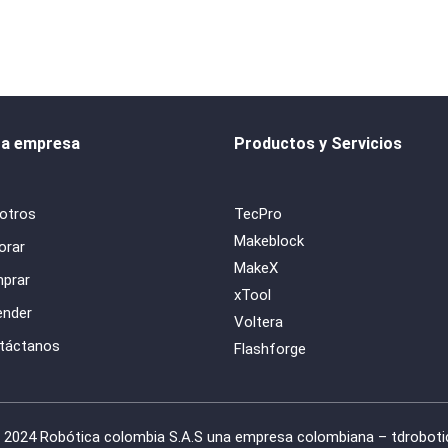
ra empresa
Productos y Servicios
otros
TecPro
Makeblock
orar
MakeX
prar
xTool
ender
Voltera
táctanos
Flashforge
 2024 Robótica colombia S.A.S una empresa colombiana – tdroboti