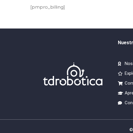
[pmpro_billing]
Nuest
Nos
Expl
Com
Apr
Con
©