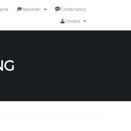
prar
Aprender
Contáctanos
Usuario
NG