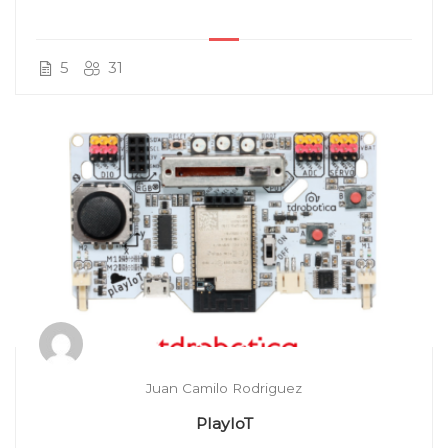
5
31
Juan Camilo Rodriguez
PlayIoT