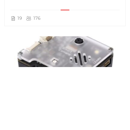
19
176
Anguie Prieto
Smart Camera